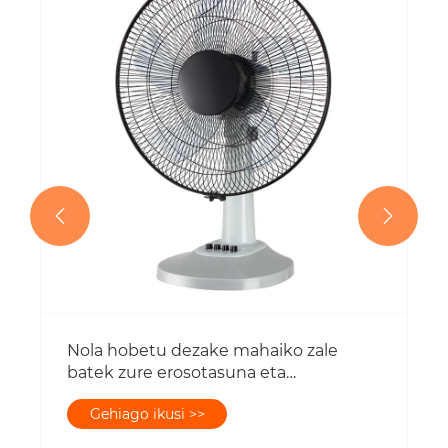
Jarraitu zaleak eta sabaiko zaleak, zein
da hobea?
Gehiago ikusi >>

