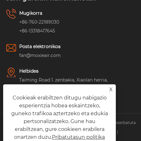
Mugikorra
+86-760-22189030
+86-13318417645
Posta elektronikoa
fan@moxieair.com
Helbidea
Taiming Road 1. zenbakia, Xiaolan herria,
Zhongshan hiria, Guangdong probintzia,
X
Cookieak erabiltzen ditugu nabigazio
Txina
esperientzia hobea eskaintzeko,
guneko trafikoa aztertzeko eta edukia
pertsonalizatzeko. Gune hau
Copyright © 2026 Moxie Tech Co., Ltd. Eskubide guztiak erreserbatuta.
erabiltzean, gure cookieen erabilera
Links
|
Sitemap
|
RSS
|
XML
|
Pribatutasun politika
|
onartzen duzu.
Pribatutasun politika