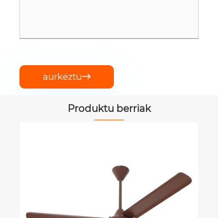
aurkeztu

Produktu berriak
16 hazbeteko hormako haizagailu
Gehiago ikusi >>