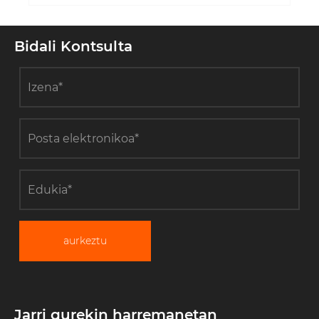
Bidali Kontsulta
aurkeztu
Jarri gurekin harremanetan