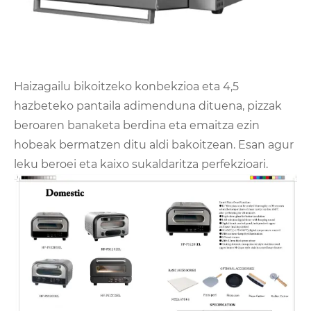
Haizagailu bikoitzeko konbekzioa eta 4,5
hazbeteko pantaila adimenduna dituena, pizzak
beroaren banaketa berdina eta emaitza ezin
hobeak bermatzen ditu aldi bakoitzean. Esan agur
leku beroei eta kaixo sukaldaritza perfekzioari.