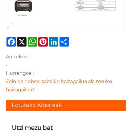
Facebook
X
WhatsApp
Pinterest
LinkedIn
Share
Aurrekoa :
-
Hurrengoa :
Zein da hobea, sabaiko haizagailua ala zoruko
haizagailua?
Lotutako Albisteak
Utzi mezu bat