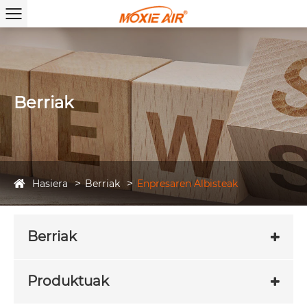
Berriak
Hasiera
Berriak
Enpresaren Albisteak
Berriak
Produktuak