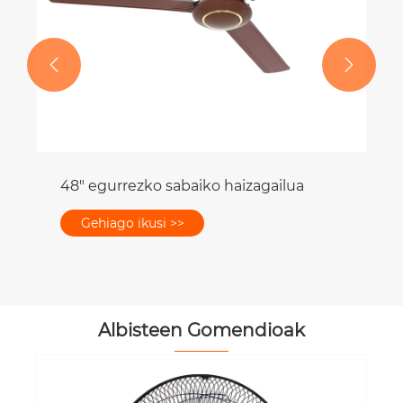


ailua
Albisteen Gomendioak