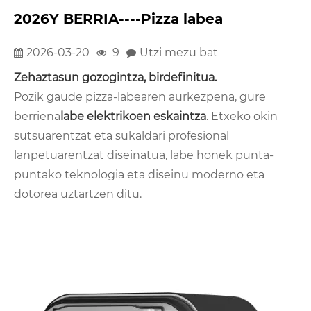
2026Y BERRIA----Pizza labea
2026-03-20
9
Utzi mezu bat
Zehaztasun gozogintza, birdefinitua.
Pozik gaude pizza-labearen aurkezpena, gure
berriena
labe elektrikoen eskaintza
. Etxeko okin
sutsuarentzat eta sukaldari profesional
lanpetuarentzat diseinatua, labe honek punta-
puntako teknologia eta diseinu moderno eta
dotorea uztartzen ditu.