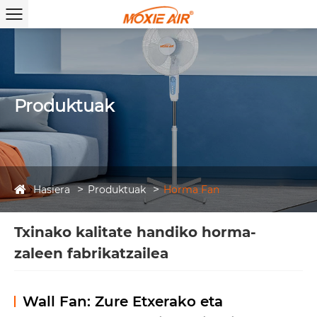
Produktuak
Hasiera
Produktuak
Horma Fan
Txinako kalitate handiko horma-
zaleen fabrikatzailea
Wall Fan: Zure Etxerako eta