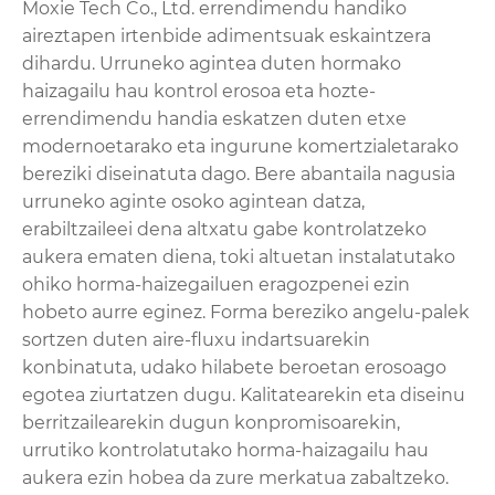
Moxie Tech Co., Ltd. errendimendu handiko
aireztapen irtenbide adimentsuak eskaintzera
dihardu. Urruneko agintea duten hormako
haizagailu hau kontrol erosoa eta hozte-
errendimendu handia eskatzen duten etxe
modernoetarako eta ingurune komertzialetarako
bereziki diseinatuta dago. Bere abantaila nagusia
urruneko aginte osoko agintean datza,
erabiltzaileei dena altxatu gabe kontrolatzeko
aukera ematen diena, toki altuetan instalatutako
ohiko horma-haizegailuen eragozpenei ezin
hobeto aurre eginez. Forma bereziko angelu-palek
sortzen duten aire-fluxu indartsuarekin
konbinatuta, udako hilabete beroetan erosoago
egotea ziurtatzen dugu. Kalitatearekin eta diseinu
berritzailearekin dugun konpromisoarekin,
urrutiko kontrolatutako horma-haizagailu hau
aukera ezin hobea da zure merkatua zabaltzeko.