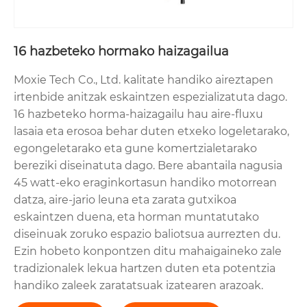
16 hazbeteko hormako haizagailua
Moxie Tech Co., Ltd. kalitate handiko aireztapen
irtenbide anitzak eskaintzen espezializatuta dago.
16 hazbeteko horma-haizagailu hau aire-fluxu
lasaia eta erosoa behar duten etxeko logeletarako,
egongeletarako eta gune komertzialetarako
bereziki diseinatuta dago. Bere abantaila nagusia
45 watt-eko eraginkortasun handiko motorrean
datza, aire-jario leuna eta zarata gutxikoa
eskaintzen duena, eta horman muntatutako
diseinuak zoruko espazio baliotsua aurrezten du.
Ezin hobeto konpontzen ditu mahaigaineko zale
tradizionalek lekua hartzen duten eta potentzia
handiko zaleek zaratatsuak izatearen arazoak.