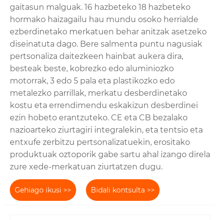
gaitasun malguak. 16 hazbeteko 18 hazbeteko
hormako haizagailu hau mundu osoko herrialde
ezberdinetako merkatuen behar anitzak asetzeko
diseinatuta dago. Bere salmenta puntu nagusiak
pertsonaliza daitezkeen hainbat aukera dira,
besteak beste, kobrezko edo aluminiozko
motorrak, 3 edo 5 pala eta plastikozko edo
metalezko parrillak, merkatu desberdinetako
kostu eta errendimendu eskakizun desberdinei
ezin hobeto erantzuteko. CE eta CB bezalako
nazioarteko ziurtagiri integralekin, eta tentsio eta
entxufe zerbitzu pertsonalizatuekin, erositako
produktuak oztoporik gabe sartu ahal izango direla
zure xede-merkatuan ziurtatzen dugu.
Gehiago ikusi >>
Bidali kontsulta >>