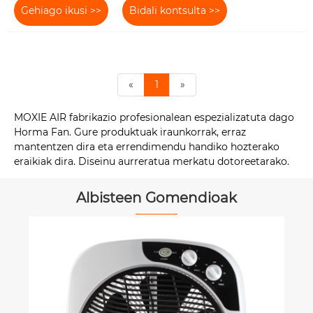
Gehiago ikusi >>
Bidali kontsulta >>
«
1
»
MOXIE AIR fabrikazio profesionalean espezializatuta dago
Horma Fan. Gure produktuak iraunkorrak, erraz
mantentzen dira eta errendimendu handiko hozterako
eraikiak dira. Diseinu aurreratua merkatu dotoreetarako.
Albisteen Gomendioak
Zein da hobea, sabaiko haizagailua ala
zoruko haizagailua?
Gehiago ikusi >>