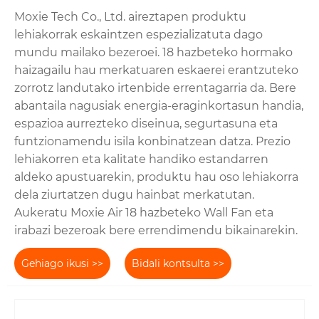
Moxie Tech Co., Ltd. aireztapen produktu
lehiakorrak eskaintzen espezializatuta dago
mundu mailako bezeroei. 18 hazbeteko hormako
haizagailu hau merkatuaren eskaerei erantzuteko
zorrotz landutako irtenbide errentagarria da. Bere
abantaila nagusiak energia-eraginkortasun handia,
espazioa aurrezteko diseinua, segurtasuna eta
funtzionamendu isila konbinatzean datza. Prezio
lehiakorren eta kalitate handiko estandarren
aldeko apustuarekin, produktu hau oso lehiakorra
dela ziurtatzen dugu hainbat merkatutan.
Aukeratu Moxie Air 18 hazbeteko Wall Fan eta
irabazi bezeroak bere errendimendu bikainarekin.
Gehiago ikusi >>
Bidali kontsulta >>