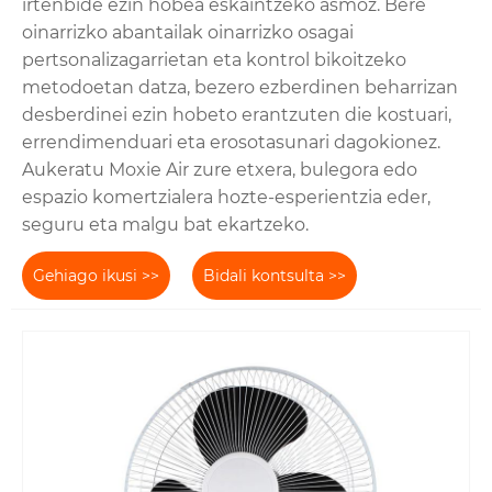
irtenbide ezin hobea eskaintzeko asmoz. Bere
oinarrizko abantailak oinarrizko osagai
pertsonalizagarrietan eta kontrol bikoitzeko
metodoetan datza, bezero ezberdinen beharrizan
desberdinei ezin hobeto erantzuten die kostuari,
errendimenduari eta erosotasunari dagokionez.
Aukeratu Moxie Air zure etxera, bulegora edo
espazio komertzialera hozte-esperientzia eder,
seguru eta malgu bat ekartzeko.
Gehiago ikusi >>
Bidali kontsulta >>