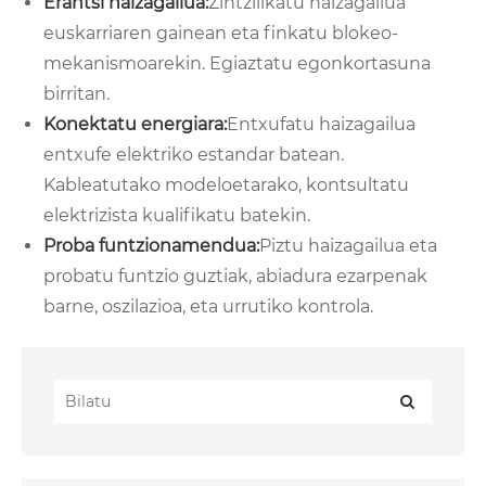
Erantsi haizagailua:
Zintzilikatu haizagailua
euskarriaren gainean eta finkatu blokeo-
mekanismoarekin. Egiaztatu egonkortasuna
birritan.
Konektatu energiara:
Entxufatu haizagailua
entxufe elektriko estandar batean.
Kableatutako modeloetarako, kontsultatu
elektrizista kualifikatu batekin.
Proba funtzionamendua:
Piztu haizagailua eta
probatu funtzio guztiak, abiadura ezarpenak
barne, oszilazioa, eta urrutiko kontrola.