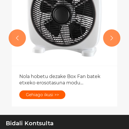


Bidali Kontsulta