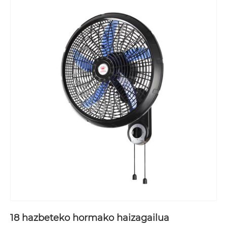
18 hazbeteko hormako haizagailua