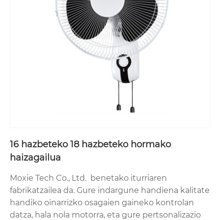
16 hazbeteko 18 hazbeteko hormako
haizagailua
Moxie Tech Co., Ltd. benetako iturriaren
fabrikatzailea da. Gure indargune handiena kalitate
handiko oinarrizko osagaien gaineko kontrolan
datza, hala nola motorra, eta gure pertsonalizazio