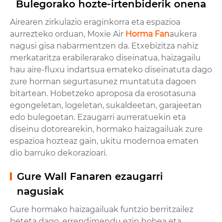
Bulegorako hozte-irtenbiderik onena
Airearen zirkulazio eraginkorra eta espazioa
aurrezteko orduan, Moxie Air
Horma Fan
aukera
nagusi gisa nabarmentzen da. Etxebizitza nahiz
merkataritza erabilerarako diseinatua, haizagailu
hau aire-fluxu indartsua emateko diseinatuta dago
zure horman segurtasunez muntatuta dagoen
bitartean. Hobetzeko aproposa da erosotasuna
egongeletan, logeletan, sukaldeetan, garajeetan
edo bulegoetan. Ezaugarri aurreratuekin eta
diseinu dotorearekin, hormako haizagailuak zure
espazioa hozteaz gain, ukitu modernoa ematen
dio barruko dekorazioari.
Gure Wall Fanaren ezaugarri
nagusiak
Gure hormako haizagailuak funtzio berritzailez
beteta dago, errendimendu ezin hobea eta