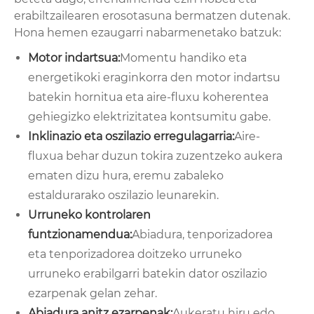
erabiltzailearen erosotasuna bermatzen dutenak.
Hona hemen ezaugarri nabarmenetako batzuk:
Motor indartsua:
Momentu handiko eta
energetikoki eraginkorra den motor indartsu
batekin hornitua eta aire-fluxu koherentea
gehiegizko elektrizitatea kontsumitu gabe.
Inklinazio eta oszilazio erregulagarria:
Aire-
fluxua behar duzun tokira zuzentzeko aukera
ematen dizu hura, eremu zabaleko
estaldurarako oszilazio leunarekin.
Urruneko kontrolaren
funtzionamendua:
Abiadura, tenporizadorea
eta tenporizadorea doitzeko urruneko
urruneko erabilgarri batekin dator oszilazio
ezarpenak gelan zehar.
Abiadura anitz ezarpenak:
Aukeratu hiru edo