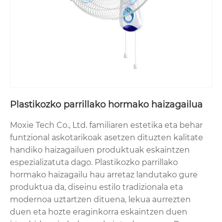
Plastikozko parrillako hormako haizagailua
Moxie Tech Co., Ltd. familiaren estetika eta behar
funtzional askotarikoak asetzen dituzten kalitate
handiko haizagailuen produktuak eskaintzen
espezializatuta dago. Plastikozko parrillako
hormako haizagailu hau arretaz landutako gure
produktua da, diseinu estilo tradizionala eta
modernoa uztartzen dituena, lekua aurrezten
duen eta hozte eraginkorra eskaintzen duen