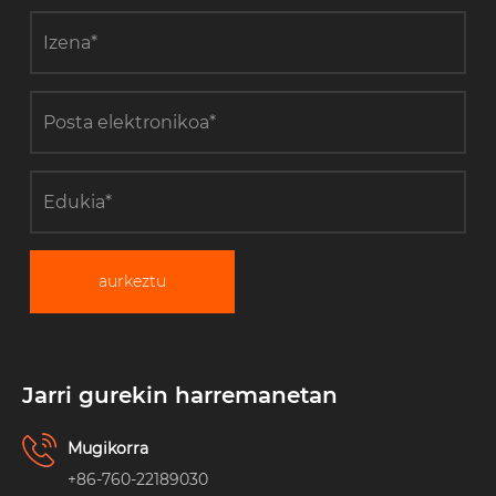
aurkeztu
Jarri gurekin harremanetan
Mugikorra
+86-760-22189030