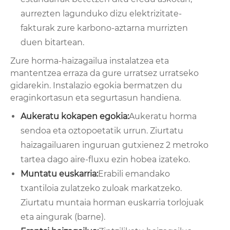
aurrezten lagunduko dizu elektrizitate-
fakturak zure karbono-aztarna murrizten
duen bitartean.
Zure horma-haizagailua instalatzea eta
mantentzea erraza da gure urratsez urratseko
gidarekin. Instalazio egokia bermatzen du
eraginkortasun eta segurtasun handiena.
Aukeratu kokapen egokia:
Aukeratu horma
sendoa eta oztopoetatik urrun. Ziurtatu
haizagailuaren inguruan gutxienez 2 metroko
tartea dago aire-fluxu ezin hobea izateko.
Muntatu euskarria:
Erabili emandako
txantiloia zulatzeko zuloak markatzeko.
Ziurtatu muntaia horman euskarria torlojuak
eta aingurak (barne).