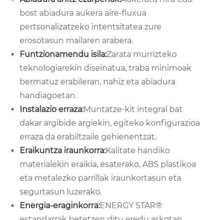
bost abiadura aukera aire-fluxua
pertsonalizatzeko intentsitatea zure
erosotasun mailaren arabera.
Funtzionamendu isila:
Zarata murrizteko
teknologiarekin diseinatua, traba minimoak
bermatuz erabileran, nahiz eta abiadura
handiagoetan.
Instalazio erraza:
Muntatze-kit integral bat
dakar argibide argiekin, egiteko konfigurazioa
erraza da erabiltzaile gehienentzat.
Eraikuntza iraunkorra:
Kalitate handiko
materialekin eraikia, esaterako, ABS plastikoa
eta metalezko parrillak iraunkortasun eta
segurtasun luzerako.
Energia-eraginkorra:
ENERGY STAR®
estandarrak betetzen ditu eredu askotan,