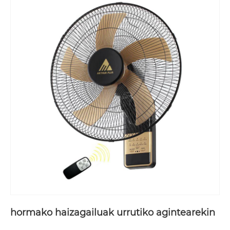
hormako haizagailuak urrutiko agintearekin