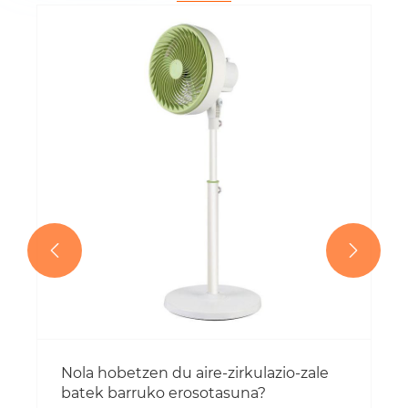


Nola hobetzen du aire-zirkulazio-zale
batek barruko erosotasuna?