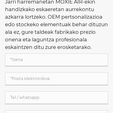
Jarri harremanetan MOXIE AIR-ekin
handizkako eskaeretan aurrekontu
azkarra lortzeko. OEM pertsonalizazioa
edo stockeko elementuak behar dituzun
ala ez, gure taldeak fabrikako prezio
onena eta laguntza profesionala
eskaintzen ditu zure erosketarako.