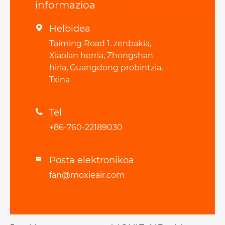
informazioa
Helbidea

Taiming Road 1. zenbakia,
Xiaolan herria, Zhongshan
hiria, Guangdong probintzia,
Txina
Tel

+86-760-22189030
Posta elektronikoa

fan@moxieair.com