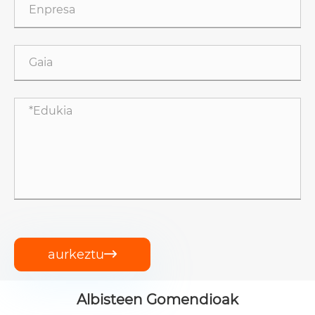
aurkeztu

Albisteen Gomendioak