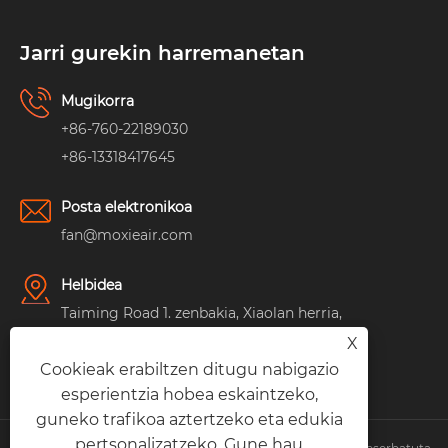
Jarri gurekin harremanetan
Mugikorra
+86-760-22189030
+86-13318417645
Posta elektronikoa
fan@moxieair.com
Helbidea
Taiming Road 1. zenbakia, Xiaolan herria,
Zhongshan hiria, Guangdong probintzia,
X
Cookieak erabiltzen ditugu nabigazio
Txina
esperientzia hobea eskaintzeko,
guneko trafikoa aztertzeko eta edukia
pertsonalizatzeko. Gune hau