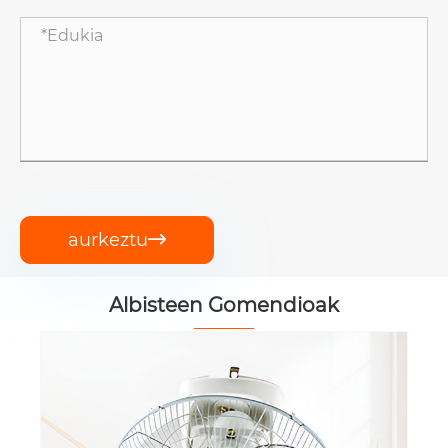
aurkeztu

Albisteen Gomendioak