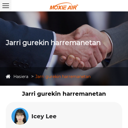
Jarri gurekin harremanetan
Hasiera
Jarri gurekin harremanetan
Jarri gurekin harremanetan
Icey Lee