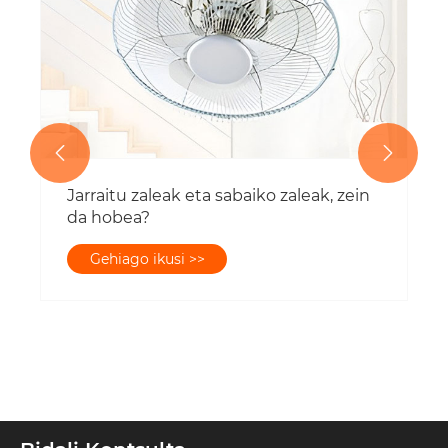


Jarraitu zaleak eta sabaiko zaleak, zein
da hobea?
Gehiago ikusi >>