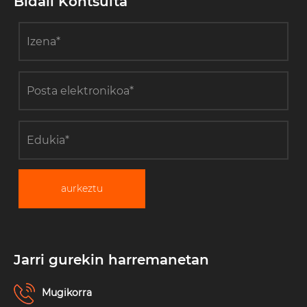
Bidali Kontsulta
aurkeztu
Jarri gurekin harremanetan
Mugikorra