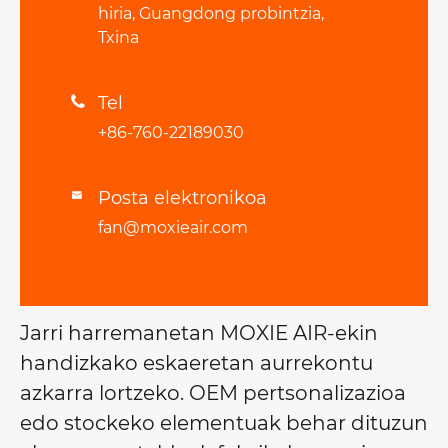
hiria, Guangdong probintzia,
Txina
Tel

+86-760-22189030
Posta elektronikoa

fan@moxieair.com
Jarri harremanetan MOXIE AIR-ekin
handizkako eskaeretan aurrekontu
azkarra lortzeko. OEM pertsonalizazioa
edo stockeko elementuak behar dituzun