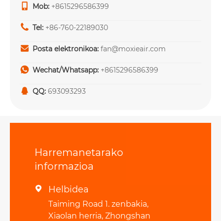
Mob:
+8615296586399
Tel:
+86-760-22189030
Posta elektronikoa:
fan@moxieair.com
Wechat/Whatsapp:
+8615296586399
QQ:
693093293
Harremanetarako
informazioa
Helbidea

Taiming Road 1. zenbakia,
Xiaolan herria, Zhongshan