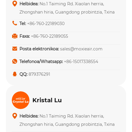
Helbidea:
No.1 Taiming Rd. Xiaolan herria,
Zhongshan hiria, Guangdong probintzia, Txina
Tel:
+86-760-22189030
Faxa:
+86-760-22189055
Posta elektronikoa:
sales@moxieair.com
Telefonoa/Whatsapp:
+86-15017338554
QQ:
879376291
Kristal Lu
Helbidea:
No.1 Taiming Rd. Xiaolan herria,
Zhongshan hiria, Guangdong probintzia, Txina