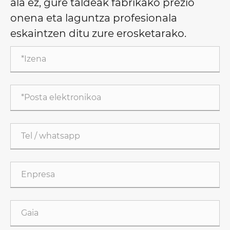
ala ez, gure taldeak fabrikako prezio
onena eta laguntza profesionala
eskaintzen ditu zure erosketarako.